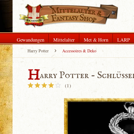
Gewandungen
Mittelalter
Met & Horn
LARP
Harry Potter
Accessoires & Deko
H
arry Potter - Schlüss
(
1
)