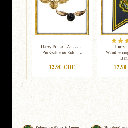
Harry Potter - Ansteck-
Harry P
Pin Goldener Schnatz
Wandbehan
Ban
12.90 CHF
17.9
Schweizer Shop & Lager
Handverlesen