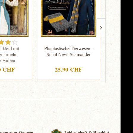
lkleid mit
Phantastische Tierwesen -
Harry Po
enärmeln -
Schal Newt Scamander
Dum
e Farben
0 CHF
25.90 CHF
119
room zum Staunen
Leidenschaft & Herzblut