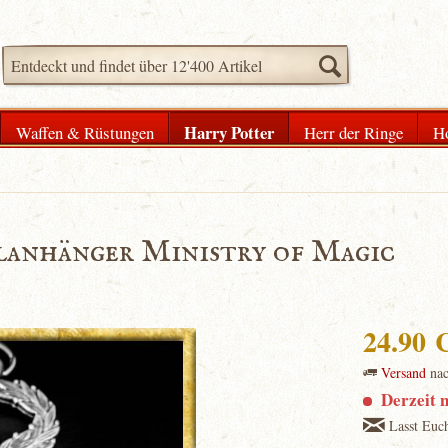
Harry Potter
Waffen & Rüstungen
Herr der Ringe
H
elanhänger Ministry of Magic
24.90
Versand
na
Derzeit n
Lasst Euch 