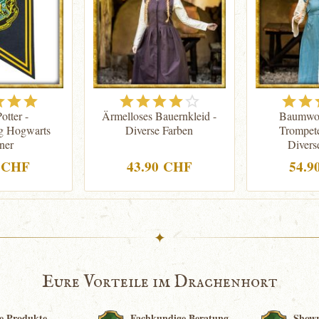
otter -
Ärmelloses Bauernkleid -
Baumwol
g Hogwarts
Diverse Farben
Trompet
ner
Divers
0 CHF
43.90 CHF
54.9
✦
Eure Vorteile im Drachenhort
e Produkte
Fachkundige Beratung
Show