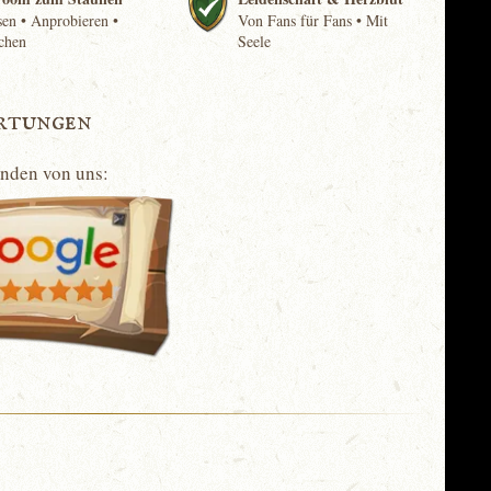
en • Anprobieren •
Von Fans für Fans • Mit
chen
Seele
rtungen
unden von uns: