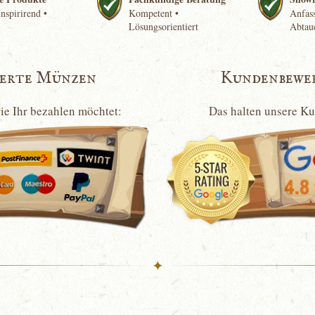
nspirirend •
Kompetent •
Anfass
Lösungsorientiert
Abtau
ierte Münzen
Kundenbewe
wie Ihr bezahlen möchtet:
Das halten unsere K
✦