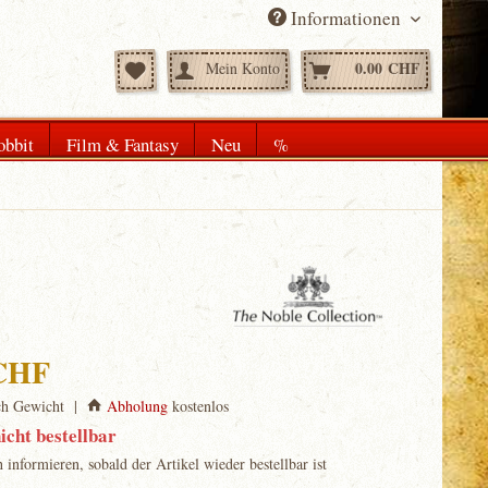
Informationen
0.00 CHF
Mein Konto
obbit
Film & Fantasy
Neu
%
 CHF
ch Gewicht |
Abholung
kostenlos
icht bestellbar
informieren, sobald der Artikel wieder bestellbar ist