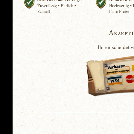
Zuverlässig • Ehrlich •
Hochwertig • I
Schnell
Faire Preise
Akzept
Ihr entscheidet 