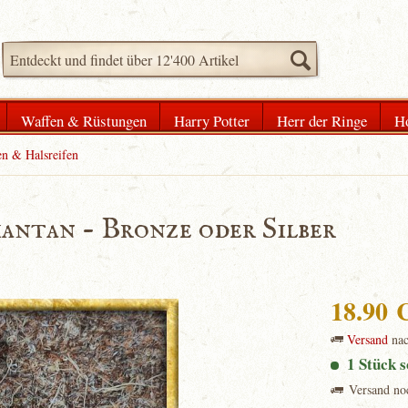
Waffen & Rüstungen
Harry Potter
Herr der Ringe
H
en & Halsreifen
antan - Bronze oder Silber
18.90
Versand
na
1 Stück s
Versand no