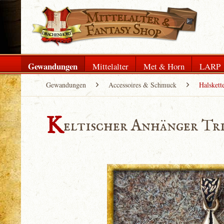
Gewandungen
Mittelalter
Met & Horn
LARP
Gewandungen
Accessoires & Schmuck
Halskett
K
eltischer Anhänger Tri