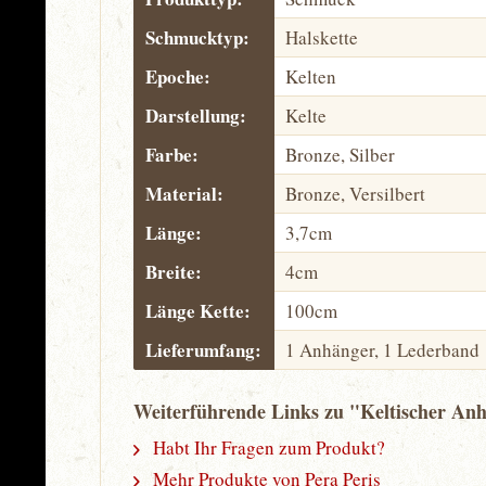
Schmucktyp:
Halskette
Epoche:
Kelten
Darstellung:
Kelte
Farbe:
Bronze, Silber
Material:
Bronze, Versilbert
Länge:
3,7cm
Breite:
4cm
Länge Kette:
100cm
Lieferumfang:
1 Anhänger, 1 Lederband
Weiterführende Links zu "Keltischer Anh
Habt Ihr Fragen zum Produkt?
Mehr Produkte von Pera Peris