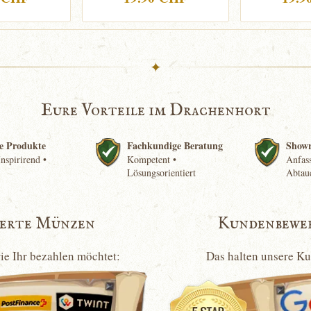
✦
Eure Vorteile im Drachenhort
e Produkte
Fachkundige Beratung
Show
nspirirend •
Kompetent •
Anfass
Lösungsorientiert
Abtau
ierte Münzen
Kundenbewe
wie Ihr bezahlen möchtet:
Das halten unsere K