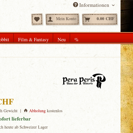
Informationen
0.00 CHF
Mein Konto
obbit
Film & Fantasy
Neu
%
 CHF
ch Gewicht |
Abholung
kostenlos
ofort lieferbar
ch heute ab Schweizer Lager