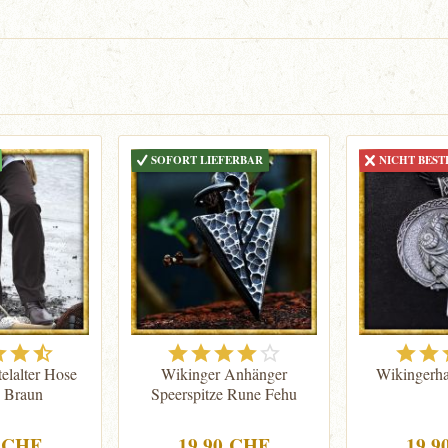
SOFORT LIEFERBAR
NICHT BEST
elalter Hose
Wikinger Anhänger
Wikingerha
- Braun
Speerspitze Rune Fehu
0 CHF
19.90 CHF
19.9