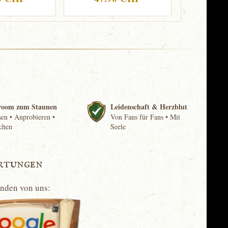
room zum Staunen
Leidenschaft & Herzblut
en • Anprobieren •
Von Fans für Fans • Mit
chen
Seele
rtungen
unden von uns: