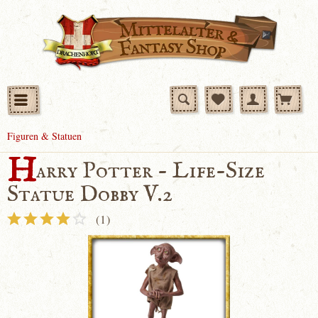
Figuren & Statuen
H
arry Potter - Life-Size
Statue Dobby V.2
(
1
)